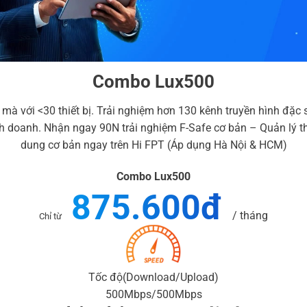
Combo Lux500
 với <30 thiết bị. Trải nghiệm hơn 130 kênh truyền hình đặc sắ
doanh. Nhận ngay 90N trải nghiệm F-Safe cơ bản – Quản lý thiết
dung cơ bản ngay trên Hi FPT (Áp dụng Hà Nội & HCM)
Combo Lux500
875.600đ
/ tháng
Chỉ từ
Tốc độ
(Download/Upload)
500Mbps
/500
Mbps