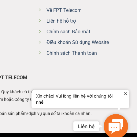
Về FPT Telecom
Liên hệ hỗ trợ
Chính sách Bảo mật
Điều khoản Sử dụng Website
Chính sách Thanh toán
PT TELECOM
, Quý khách có thể thực hiện thanh toán qua ứng dụng Hi FPT hoặc
Xin chào! Vui lòng liên hệ với chúng tôi
om hoặc Công ty Cổ phần Viễn thông FPT).
nhé!
oán sản phẩm/dịch vụ qua số tài khoản cá nhân.
Contact
Liên hệ
Us