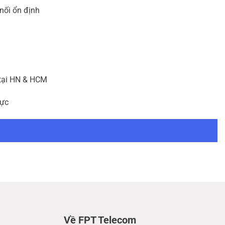
 nối ổn định
 tại HN & HCM
vực
Về FPT Telecom