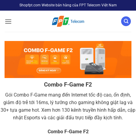
Bỏ
Shopfpt.com Website bán hàng của FPT Telecom Việt Nam
qua
nội
dung
Combo F-Game F2
Gói Combo F-Game mang đến Internet tốc độ cao, ổn định,
giảm độ trễ tới 16ms, lý tưởng cho gaming không giật lag và
30+ tựa game hot. Xem hơn 130 kênh truyền hình hấp dẫn, cập
nhật Esports và các giải đấu trực tiếp đầy kịch tính.
Combo F-Game F2